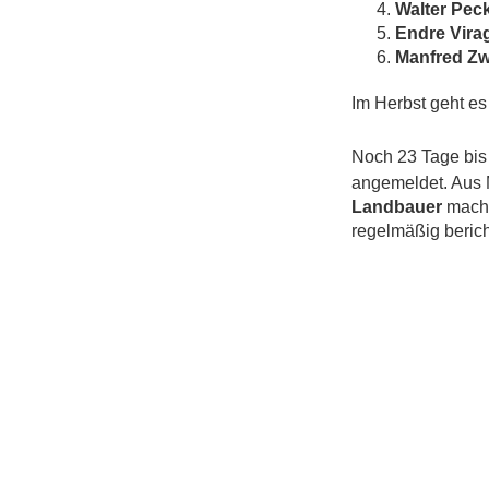
Walter Pec
Endre Vira
Manfred Z
Im Herbst geht es 
Noch 23 Tage bis 
angemeldet. Aus 
Landbauer
macht
regelmäßig berich