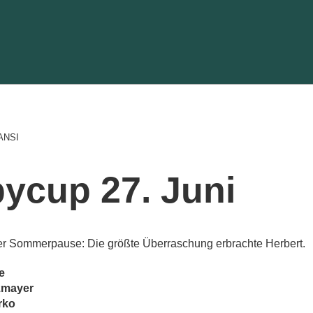
ANSI
ycup 27. Juni
der Sommerpause: Die größte Überraschung erbrachte Herbert.
e
zmayer
rko