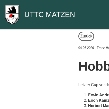
UTTC MATZEN
Zurück
04.06.2026
, Franz H
Hobb
Letzter Cup vor 
E
rwin Andr
Erich Kain
Herbert Ma